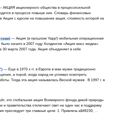
 АКЦИЯ акционерного общества в процессесильной
ходится в процессе повыше ния. Словарь финансовых
е Акция с курсом на повышение акция, стоимость которой на
стема)
— Акция (в прошлом Yapp!) мобильная операционная
было начато в 2007 году Холдингом «Акция масс медиа».
 30 марта 2007 года. Акция объединяет в себе
")
— Еще в 1970 х гг. в Европе в мае музеи традиционно
щения, а порой, когда народ не успевал осмотреть
оты. Тогда эта акция называлась Весной музеев . В 1997 г. в
h; это глобальная акция Всемирного фонда дикой природы
и и правительства отключают свет на один час в поддержку
ия преследует три главные цели: 1. Привлечь к&#8230; …