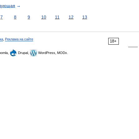
дующая
→
7
8
9
10
11
12
13
ка
,
Реклама на сайте
18+
omla,
Drupal,
WordPress, MODx.