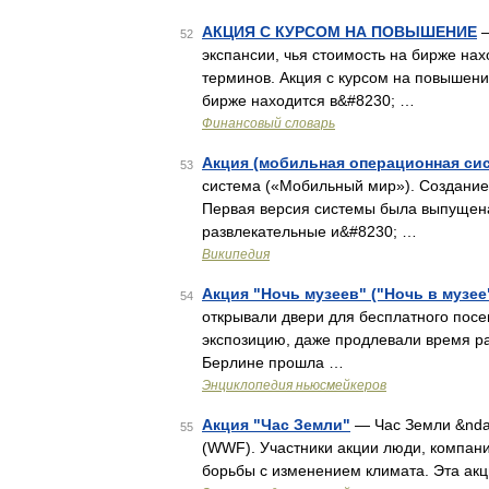
АКЦИЯ С КУРСОМ НА ПОВЫШЕНИЕ
—
52
экспансии, чья стоимость на бирже на
терминов. Акция с курсом на повышени
бирже находится в&#8230; …
Финансовый словарь
Акция (мобильная операционная си
53
система («Мобильный мир»). Создание 
Первая версия системы была выпущена
развлекательные и&#8230; …
Википедия
Акция "Ночь музеев" ("Ночь в музее
54
открывали двери для бесплатного посе
экспозицию, даже продлевали время раб
Берлине прошла …
Энциклопедия ньюсмейкеров
Акция "Час Земли"
— Час Земли &ndas
55
(WWF). Участники акции люди, компани
борьбы с изменением климата. Эта акц